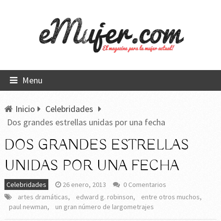
Menu
Inicio
Celebridades
Dos grandes estrellas unidas por una fecha
DOS GRANDES ESTRELLAS
UNIDAS POR UNA FECHA
Celebridades
26 enero, 2013
0 Comentarios
artes dramáticas
,
edward g. robinson
,
entre otros muchos
,
paul newman
,
un gran número de largometrajes