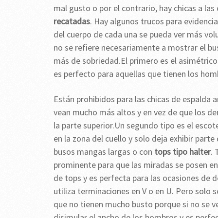
mal gusto o por el contrario, hay chicas a las
recatadas
. Hay algunos trucos para evidenci
del cuerpo de cada una se pueda ver más vol
no se refiere necesariamente a mostrar el bu
más de sobriedad.El primero es el asimétrico 
es perfecto para aquellas que tienen los ho
Están prohibidos para las chicas de espalda 
vean mucho más altos y en vez de que los dem
la parte superior.Un segundo tipo es el escot
en la zona del cuello y solo deja exhibir parte
busos mangas largas o con
tops tipo halter
.
prominente para que las miradas se posen en e
de tops y es perfecta para las ocasiones de d
utiliza terminaciones en V o en U. Pero solo s
que no tienen mucho busto porque si no se 
disimular el ancho de los hombros y es perfe