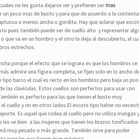
 cuales no les gusta dejarse ver y prefieren ser
mas
ar un poco mas de busto y para que de acuerdo a la contextu
uptuosa o menos ancha o gordita. Hay que aclarar que esco
sto pues también puede ser de cuello alto y representar alg
o que va en un hombro y el otro lo deja al descubierto, el cu
mbros estrechos.
ancha porque el efecto que se lograra es que los hombros se
ás admire una figura completa, se fijen solo en lo ancho d
e tipo barco el cual es recto en los hombros pero baja un poc
 de las clavículas. Estos cuellos son perfectos para usar con
 También es perfecto para las que tienen el busto muy
l cuello y no en otros lados.El escote tipo halter no necesi
eporte. Es aquel que rodea al cuello pero no utiliza mangas 
e les ve bien a las mujeres que tienen los brazos tonificados
verá muy pesado o más grande. También sirve para poder
cto para las que tienen gran estatura.