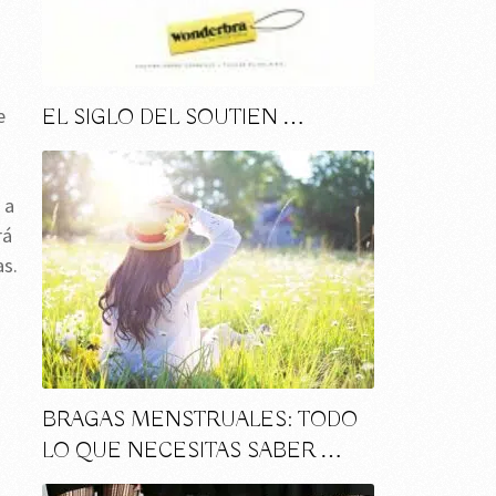
e
EL SIGLO DEL SOUTIEN …
 a
rá
s.
BRAGAS MENSTRUALES: TODO
LO QUE NECESITAS SABER …