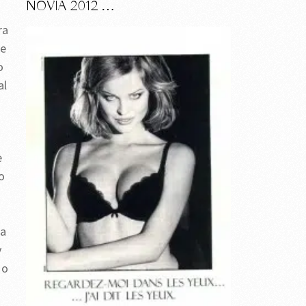
NOVIA 2012 …
ra
te
o
al
e
o
ta
y
 o