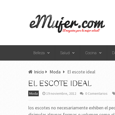
Belleza
Salud
Cocina
D
Inicio
Moda
El escote ideal
EL ESCOTE IDEAL
Moda
19 noviembre, 2012
0 Comentarios
los escotes no necesariamente exhiben el pech
disimular algunas formas o volumen como el