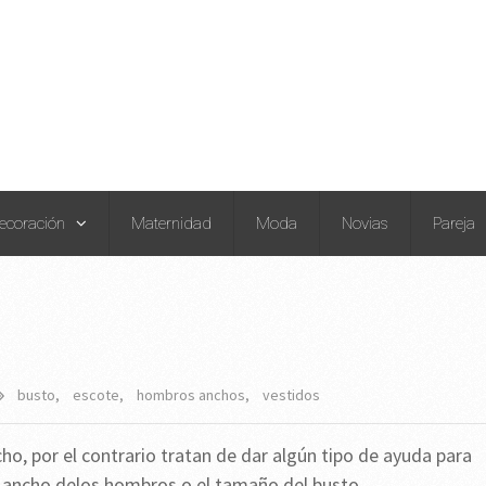
ecoración
Maternidad
Moda
Novias
Pareja
busto
,
escote
,
hombros anchos
,
vestidos
o, por el contrario tratan de dar algún tipo de ayuda para
 ancho delos hombros o el tamaño del busto.