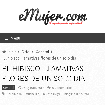
Menu
Inicio
Ocio
General
El hibisco: llamativas flores de un solo día
EL HIBISCO: LLAMATIVAS
FLORES DE UN SOLO DÍA
General
26 agosto, 2012
0 Comentarios
el hibisco
,
mucha luz
,
mucho riego
,
ninguna dificultad