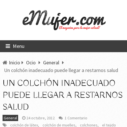
Menu
Inicio
Ocio
General
Un colchón inadecuado puede llegar a restarnos salud
UN COLCHÓN INADECUADO
PUEDE LLEGAR A RESTARNOS
SALUD
General
24 octubre, 2012
1 Comentario
colchón de látex
,
colchón de muelles
,
colchones
,
el tejido