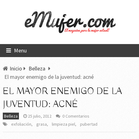
Menu
Inicio
Belleza
El mayor enemigo de la juventud: acné
EL MAYOR ENEMIGO DE LA
JUVENTUD: ACNÉ
Belleza
25 julio, 2012
0 Comentarios
exfoliación
,
grasa
,
limpieza piel
,
pubertad