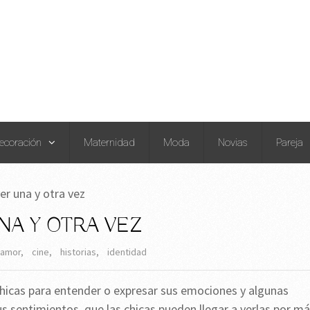
ecoración
Maternidad
Moda
Novias
Pareja
ver una y otra vez
NA Y OTRA VEZ
amor
,
cine
,
historias
,
identidad
 chicas para entender o expresar sus emociones y algunas
sus sentimientos, que las chicas pueden llegar a verlas por m