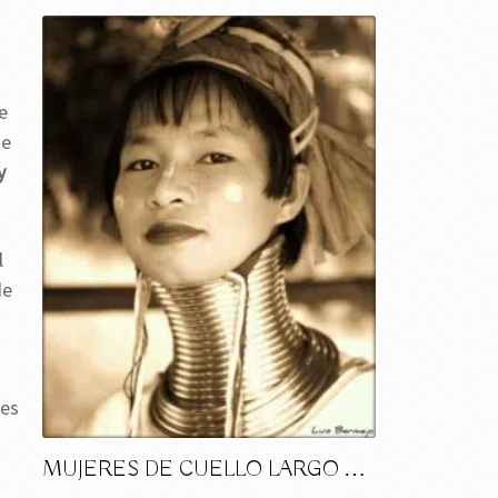
e
ue
y
l
de
les
MUJERES DE CUELLO LARGO …