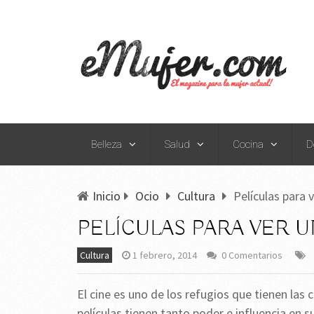
Belleza
Salud
Cocina
D
Inicio
Ocio
Cultura
Películas para 
PELÍCULAS PARA VER U
Cultura
1 febrero, 2014
0 Comentarios
El cine es uno de los refugios que tienen las
películas tienen tanto poder e influencia en 