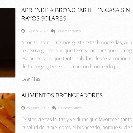
APRENDE A BRONCEARTE EN CASA SIN
RAYOS SOLARES
16 julio, 2012
0 Comentarios
A todas las mujeres nos gusta estar bronceadas, aqu
te dejo algunos tips que te servirán para que obteng
ese bronceado que tanto anhelas, desde la comodid
de tu hogar ¿Deseas obtener un bronceado por …
Leer Más
ALIMENTOS BRONCEADORES
26 junio, 2012
0 Comentarios
Existen ciertas frutas y verduras que favorecen tanto
la salud de la piel como el bronceado, porque suelen