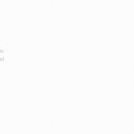
í
as
ad