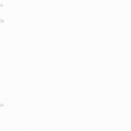
ro
de
ha