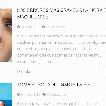
LOS ERRORES MÁS GRAVES A LA HORA 
MAQUILLARSE
28 enero, 2014
0 Comentarios
El maquillaje es una herramienta que muchas chicas
emplean para aumentar su belleza, pero hay algunas
que se obsesionan de tal manera con este, que
comenten errores que ademas de hacerlas ver muy
recargadas, generan …
Leer Más
TOMA EL SOL SIN JUGARTE LA PIEL
28 mayo, 2013
0 Comentarios
Hoy en día ya todas sabemos que tenemos que