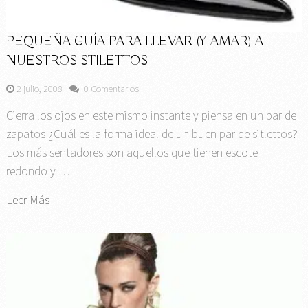
PEQUEÑA GUÍA PARA LLEVAR (Y AMAR) A
NUESTROS STILETTOS
2 julio, 2008
0 Comentarios
Cierra los ojos en este mismo instante y piensa en un par de
zapatos ¿Cuál es la forma ideal de un buen par de sitlettos?
Los más sentadores son aquellos que tienen escote
redondo y …
Leer Más