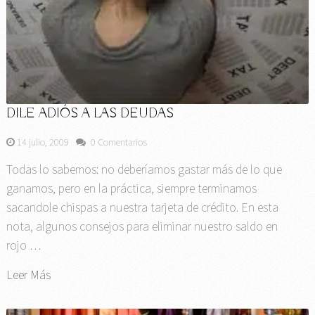
DILE ADIÓS A LAS DEUDAS
14 julio, 2009
0 Comentarios
Todas lo sabemos: no deberíamos gastar más de lo que
ganamos, pero en la práctica, siempre terminamos
sacandole chispas a nuestra tarjeta de crédito. En esta
nota, algunos consejos para eliminar nuestro saldo en
rojo …
Leer Más