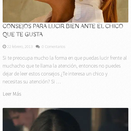
CONSEJOS PARA LUCIR BIEN ANTE EL CHICO
QUE TE GUSTA
22 febrero, 2013
0 Comentarios
Si te preocupa mucho la forma en que puedas lucir frente al
muchacho que te llama la atención, entonces no puedes
dejar de leer estos consejos ¿Te interesa un chico y
necesitas su atención? Si …
Leer Más