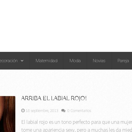
ecoración
Maternidad
Moda
Novias
Pareja
ARRIBA EL LABIAL ROJO!
18 septiembre, 2013
0 Comentarios
El labial rojo es un tono perfecto para que una muje
tome una apariencia sexy, pero a muchas les da mie