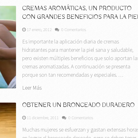
CREMAS AROMÁTICAS, UN PRODUCTO
CON GRANDES BENEFICIOS PARA LA PIE
17 enero, 2012
0 Comentarios
Es importante la aplicación diaria de cremas
hidratantes para mantener la piel sana y saludable,
pero existen múltiples beneficios que solo aportan la
cremas aromatizadas. A continuación se presenta
porque son tan recomendadas y especiales. …
Leer Más
OBTENER UN BRONCEADO DURADERO
11 diciembre, 2011
0 Comentarios
Muchas mujeres se esfuerzan y gastan extensas hora
en lograr el bronceado deseado, pero se deben tener