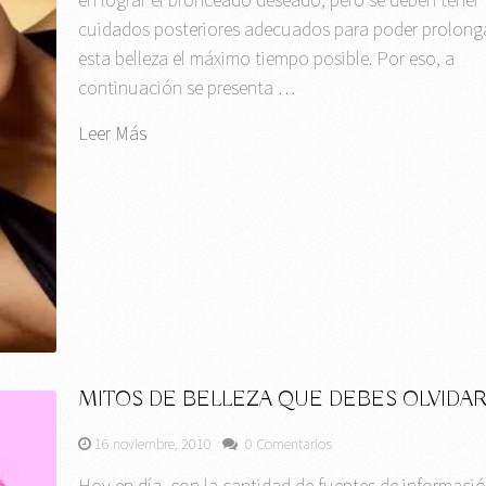
cuidados posteriores adecuados para poder prolong
esta belleza el máximo tiempo posible. Por eso, a
continuación se presenta …
Leer Más
MITOS DE BELLEZA QUE DEBES OLVIDA
16 noviembre, 2010
0 Comentarios
Hoy en día, con la cantidad de fuentes de informaci