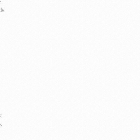
e
de
o,
,