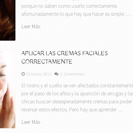
porque no saben como usarlo correctamente.
afortunadamente lo que hay que hacer es simple …
Leer Más
APLICAR LAS CREMAS FACIALES
CORRECTAMENTE
23 marzo, 2013
0 Comentarios
El rostro y el cuello se ven afectados constantement
por el paso de los años y la aparición de arrugas y la
chicas buscan desesperadamente cremas para poder
reversar estos efectos. Pero hay que aprender …
Leer Más