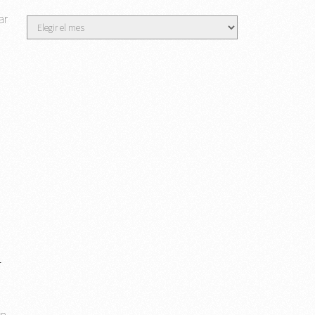
ar
Archivos
R
ón