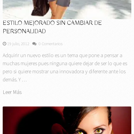
ESTILO MEJORADO SIN CAMBIAR DE
PERSONALIDAD
19 julio, 2012
0 Comentarios
Adquirir un nuevo estilo es un tema que pone a pensar a
muchas mujeres pues ninguna quiere dejar de ser lo que es
pero si quiere mostrar una innovadora y diferente ante los
demás. Y …
Leer Más