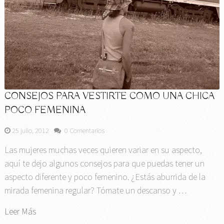
CONSEJOS PARA VESTIRTE COMO UNA CHICA
POCO FEMENINA
25 julio, 2012
0 Comentarios
Las mujeres muchas veces quieren variar en su aspecto,
aquí te dejo algunos consejos para que puedas tener un
aspecto diferente y poco femenino. ¿Estás aburrida de la
mirada femenina regular? Tómate un descanso y …
Leer Más