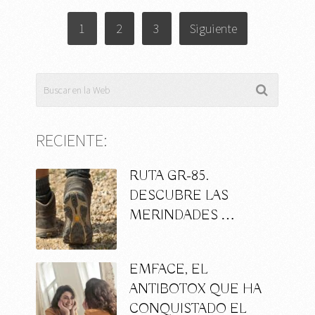
PAGINACIÓN
1
2
3
Siguiente
DE
ENTRADAS
RECIENTE:
RUTA GR-85.
DESCUBRE LAS
MERINDADES …
EMFACE, EL
ANTIBOTOX QUE HA
CONQUISTADO EL