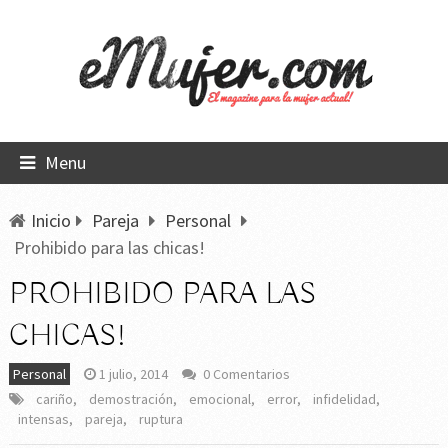
Menu
Inicio
Pareja
Personal
Prohibido para las chicas!
PROHIBIDO PARA LAS
CHICAS!
Personal
1 julio, 2014
0 Comentarios
cariño
,
demostración
,
emocional
,
error
,
infidelidad
,
intensas
,
pareja
,
ruptura