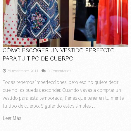
CÓMO ESCOGER UN VESTIDO PERFECTO
PARA TU TIPO DE CUERPO
28 noviembre, 2011
0 Comentarios
Todas tenemos imperfecciones, pero eso no quiere decir
que no las puedas esconder. Cuando vayas a comprar un
vestido para esta temporada, tienes que tener en tu mente
tu tipo de cuerpo. Siguiendo estos simples …
Leer Más