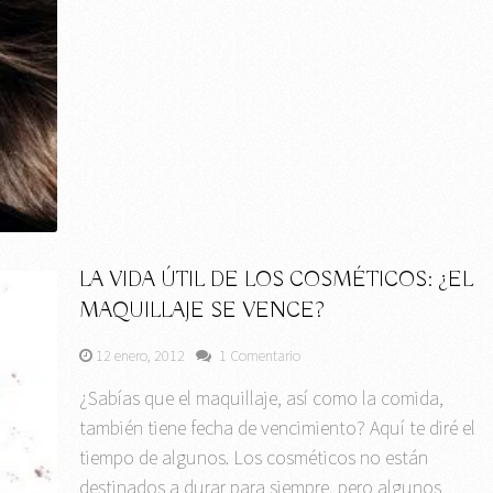
LA VIDA ÚTIL DE LOS COSMÉTICOS: ¿EL
MAQUILLAJE SE VENCE?
12 enero, 2012
1 Comentario
¿Sabías que el maquillaje, así como la comida,
también tiene fecha de vencimiento? Aquí te diré el
tiempo de algunos. Los cosméticos no están
destinados a durar para siempre, pero algunos