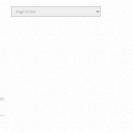
Archivos
mo
 …