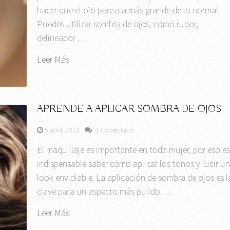
hacer que el ojo parezca más grande de lo normal.
Puedes utilizar sombra de ojos, como rubor,
delineador …
Leer Más
APRENDE A APLICAR SOMBRA DE OJOS
5 abril, 2012
1 Comentario
El maquillaje es importante en toda mujer, por eso e
indispensable saber cómo aplicar los tonos y lucir u
look envidiable. La aplicación de sombra de ojos es l
clave para un aspecto más pulido. …
Leer Más