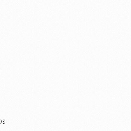
n
.
OS