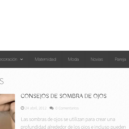
ecoración
Maternidad
Moda
Novias
Pareja
S
CONSEJOS DE SOMBRA DE OJOS
24 abril, 2012
0 Comentarios
Las sombras de ojos se utilizan para crear una
profundidad alrededor de los ojos e incluso pueden