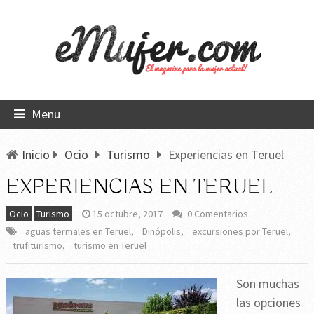
Menu
Inicio
Ocio
Turismo
Experiencias en Teruel
EXPERIENCIAS EN TERUEL
Ocio
Turismo
15 octubre, 2017
0 Comentarios
aguas termales en Teruel
,
Dinópolis
,
excursiones por Teruel
,
trufiturismo
,
turismo en Teruel
Son muchas
las opciones