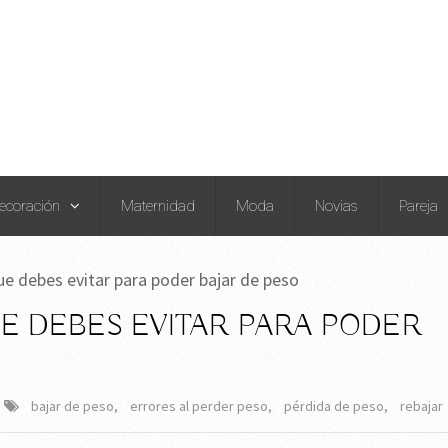
ecoración
Maternidad
Moda
Novias
Pareja
e debes evitar para poder bajar de peso
 DEBES EVITAR PARA PODER
bajar de peso
,
errores al perder peso
,
pérdida de peso
,
rebajar