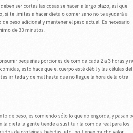
o deben ser cortas las cosas se hacen a largo plazo, así que
o, si te limitas a hacer dieta o comer sano no te ayudará a
o de peso adicional y mantener el peso actual. Es necesario
ínimo de 30 minutos.
 consumir pequeñas porciones de comida cada 2 a 3 horas y n
omidas, esto hace que el cuerpo esté débil y las células del
tes irritada y de mal hasta que no llegue la hora de la otra
ento de peso, es comiendo sólo lo que no engorda, y pasan p
n la dieta la gente tiende a sustituir la comida real para los
tidos de proteínas, bebidas, etc., no tienen mucho valor