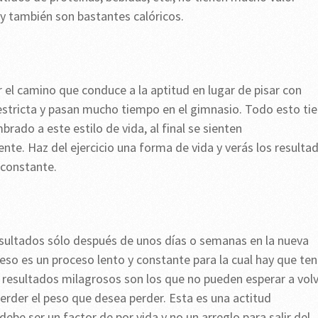
o y también son bastantes calóricos.
r el camino que conduce a la aptitud en lugar de pisar con
estricta y pasan mucho tiempo en el gimnasio. Todo esto ti
rado a este estilo de vida, al final se sienten
nte. Haz del ejercicio una forma de vida y verás los resulta
 constante.
esultados sólo después de unos días o semanas en la nueva
peso es un proceso lento y constante para la cual hay que ten
 resultados milagrosos son los que no pueden esperar a vol
perder el peso que desea perder. Esta es una actitud
be ser un factor de por vida y no un arreglo para salir del