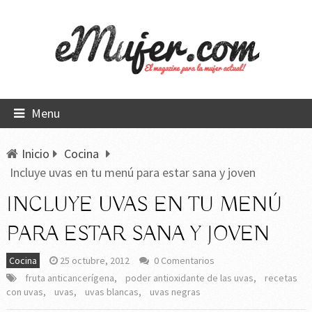
Menu
Inicio
Cocina
Incluye uvas en tu menú para estar sana y joven
INCLUYE UVAS EN TU MENÚ
PARA ESTAR SANA Y JOVEN
Cocina
25 octubre, 2012
0 Comentarios
fruta anticancerígena
,
poder antioxidante de las uvas
,
recetas
con uvas
,
uvas
,
uvas blancas
,
uvas negras