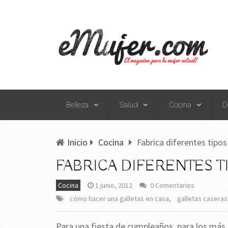
Belleza
Salud
Cocina
D
Inicio
Cocina
Fabrica diferentes tipos
FABRICA DIFERENTES T
Cocina
1 junio, 2012
0 Comentarios
cómo hacer una galletas en casa
,
galletas caseras
Para una fiesta de cumpleaños, para los más