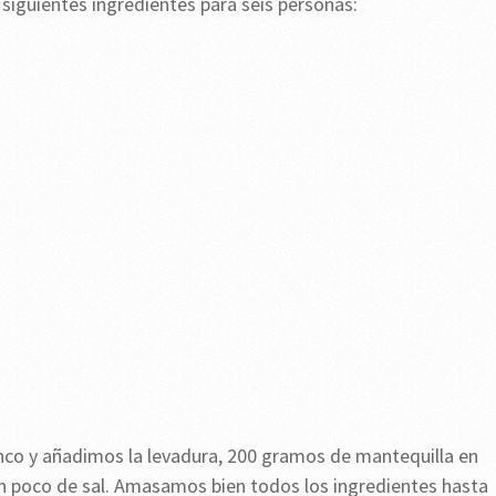
 siguientes ingredientes para seis personas:
nco y añadimos la levadura, 200 gramos de mantequilla en
 un poco de sal. Amasamos bien todos los ingredientes hasta