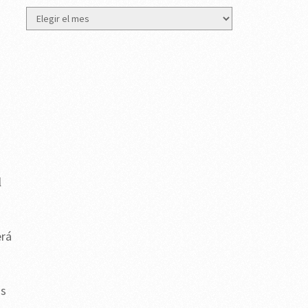
Archivos
l
erá
os