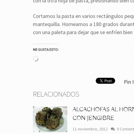
con la otra hoja de pasta, presionando bien co
Cortamos la pasta en varios rectángulos peq
mantequilla. Horneamos a 180 grados durante
con una paleta para dejar que se enfríen bien 
ME GUSTA ESTO:
Cargando...
Pin I
RELACIONADOS
ALCACHOFAS AL HOR
CON JENGIBRE
11 noviembre, 2012
0 Coment