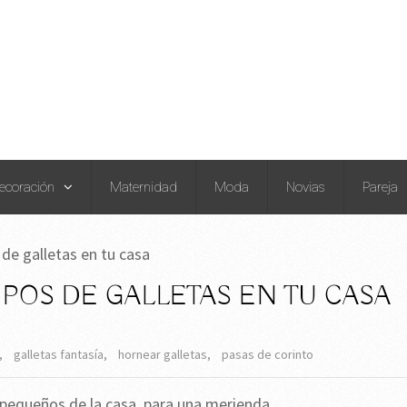
ecoración
Maternidad
Moda
Novias
Pareja
 de galletas en tu casa
IPOS DE GALLETAS EN TU CASA
,
galletas fantasía
,
hornear galletas
,
pasas de corinto
 pequeños de la casa, para una merienda