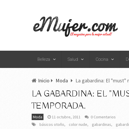
Belleza
Salud
Cocina
D
Inicio
Moda
La gabardina: El "must" 
LA GABARDINA: EL "MUS
TEMPORADA.
Moda
11 octubre, 2011
0 Comentarios
básicos otoño
,
color nude
,
gabardinas
,
gabard