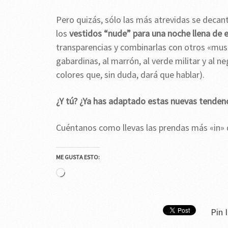
Pero quizás, sólo las más atrevidas se deca
los
vestidos “nude” para una noche llena de
transparencias y combinarlas con otros «must
gabardinas, al marrón, al verde militar y al n
colores que, sin duda, dará que hablar).
¿Y tú? ¿Ya has adaptado estas nuevas tendenc
Cuéntanos como llevas las prendas más «in» 
ME GUSTA ESTO:
Cargando...
Pin I