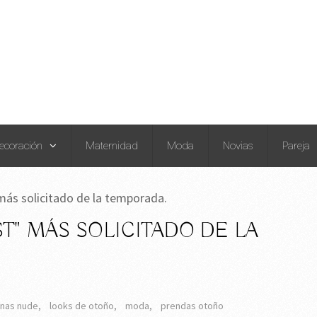
ecoración
Maternidad
Moda
Novias
Pareja
más solicitado de la temporada.
T" MÁS SOLICITADO DE LA
inas nude
,
looks de otoño
,
moda
,
prendas otoño