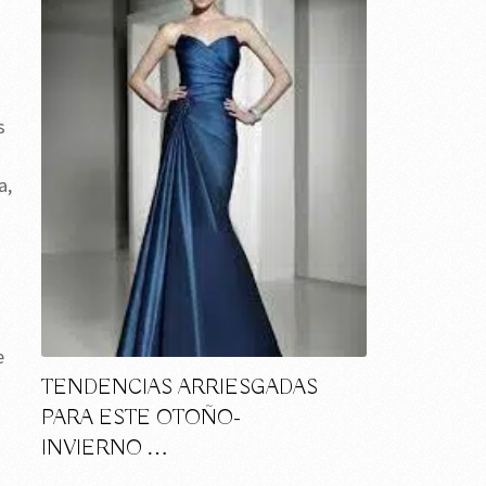
o
s
a,
e
TENDENCIAS ARRIESGADAS
PARA ESTE OTOÑO-
INVIERNO …