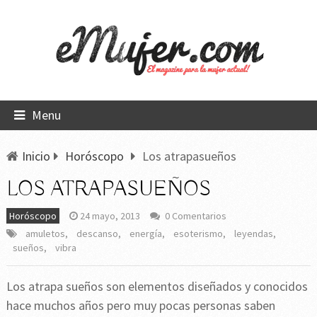
Menu
Inicio
Horóscopo
Los atrapasueños
LOS ATRAPASUEÑOS
Horóscopo
24 mayo, 2013
0 Comentarios
amuletos
,
descanso
,
energía
,
esoterismo
,
leyendas
,
sueños
,
vibra
Los atrapa sueños son elementos diseñados y conocidos
hace muchos años pero muy pocas personas saben