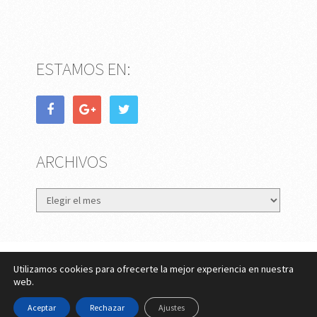
ESTAMOS EN:
ARCHIVOS
Archivos
Utilizamos cookies para ofrecerte la mejor experiencia en nuestra
eMujer.com
Copyright © 2026.
web.
Contactar
||
Datos Legales y Privacidad
y
Política de
Aceptar
Rechazar
Ajustes