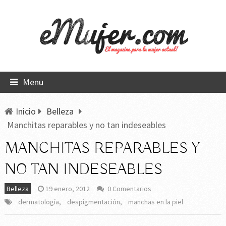
Menu
Inicio
Belleza
Manchitas reparables y no tan indeseables
MANCHITAS REPARABLES Y
NO TAN INDESEABLES
Belleza
19 enero, 2012
0 Comentarios
dermatología
,
despigmentación
,
manchas en la piel