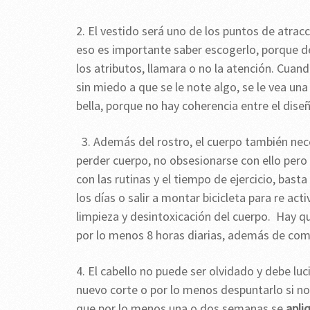
2. El vestido será uno de los puntos de atrac
eso es importante saber escogerlo, porque de
los atributos, llamara o no la atención. Cuan
sin miedo a que se le note algo, se le vea un
bella, porque no hay coherencia entre el diseñ
3. Además del rostro, el cuerpo también nec
perder cuerpo, no obsesionarse con ello pero 
con las rutinas y el tiempo de ejercicio, bas
los días o salir a montar bicicleta para re acti
limpieza y desintoxicación del cuerpo. Hay 
por lo menos 8 horas diarias, además de co
4. El cabello no puede ser olvidado y debe luci
nuevo corte o por lo menos despuntarlo si no
que por lo menos una o dos semanas se
apli