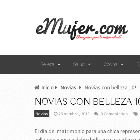
Belleza
Salud
Cocina
D
Inicio
Novias
Novias con belleza 10!
NOVIAS CON BELLEZA 1
Novias
26 octubre, 2013
0 Comentarios
El día del matrimonio para una chica represe
bella que nunca y debe dedicarse a cuidarse 