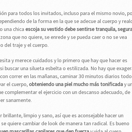
ción para todos los invitados, incluso para el mismo novio, p
pendiendo de la forma en la que se adecue al cuerpo y real
do una chica
escoja su vestido debe sentirse tranquila, segura
a zona que no quiere, se enrede y se pueda caer o no se vea
o del traje y el cuerpo.
esita y merece cuidados y lo primero que hay que hacer es
si buscar una silueta esbelta o estilizada. No hay que exager
ta con correr en las mañanas, caminar 30 minutos diarios todo
var el cuerpo,
obteniendo una piel mucho más tonificada
y u
que complementar el ejercicio con un descanso adecuado, de
mer sanamente.
r brillante, limpio y sano, así que es aconsejable hacer un
 se quiere cambiar de look de manera tan radical. Es bueno
quen mascarillas capilares que den fuerza
y vida al cuero