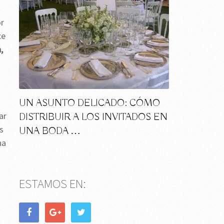
or
ce
,
UN ASUNTO DELICADO: CÓMO
ar
DISTRIBUIR A LOS INVITADOS EN
s
UNA BODA …
na
ESTAMOS EN: