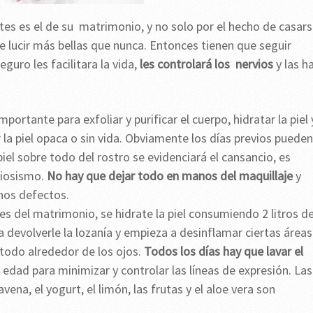
es es el de su matrimonio, y no solo por el hecho de casar
e lucir más bellas que nunca. Entonces tienen que seguir
uro les facilitara la vida,
les controlará los nervios
y las h
portante para exfoliar y purificar el cuerpo, hidratar la piel 
la piel opaca o sin vida. Obviamente los días previos pueden
piel sobre todo del rostro se evidenciará el cansancio, es
rviosismo.
No hay que dejar todo en manos del maquillaje
y
unos defectos.
s del matrimonio, se hidrate la piel consumiendo 2 litros d
a devolverle la lozanía y empieza a desinflamar ciertas áreas
 todo alrededor de los ojos.
Todos los días hay que lavar el
i edad para minimizar y controlar las líneas de expresión. Las
ena, el yogurt, el limón, las frutas y el aloe vera son