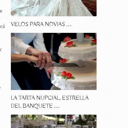
se
VELOS PARA NOVIAS …
ará
y
e
LA TARTA NUPCIAL, ESTRELLA
DEL BANQUETE …