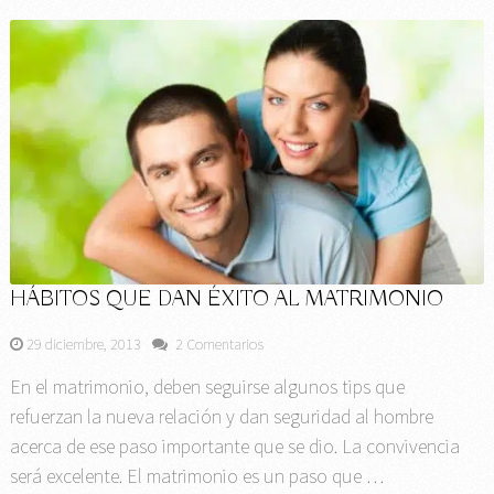
HÁBITOS QUE DAN ÉXITO AL MATRIMONIO
29 diciembre, 2013
2 Comentarios
En el matrimonio, deben seguirse algunos tips que
refuerzan la nueva relación y dan seguridad al hombre
acerca de ese paso importante que se dio. La convivencia
será excelente. El matrimonio es un paso que …