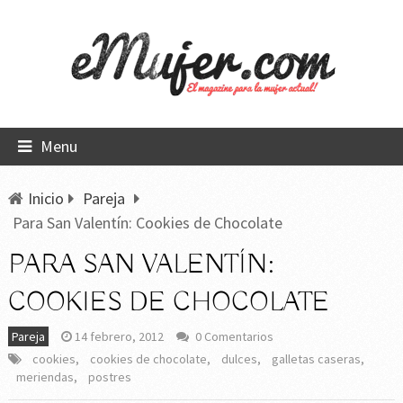
Menu
Inicio
Pareja
Para San Valentín: Cookies de Chocolate
PARA SAN VALENTÍN:
COOKIES DE CHOCOLATE
Pareja
14 febrero, 2012
0 Comentarios
cookies
,
cookies de chocolate
,
dulces
,
galletas caseras
,
meriendas
,
postres