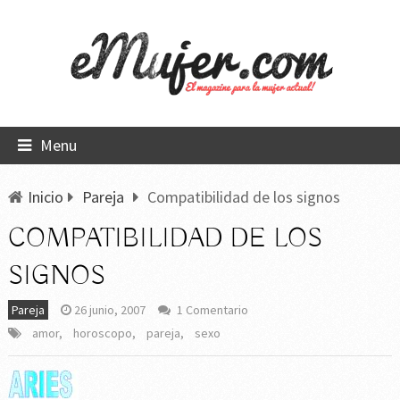
Menu
Inicio
Pareja
Compatibilidad de los signos
COMPATIBILIDAD DE LOS
SIGNOS
Pareja
26 junio, 2007
1 Comentario
amor
,
horoscopo
,
pareja
,
sexo