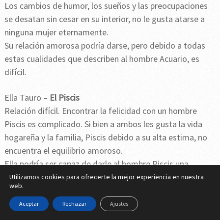
Los cambios de humor, los sueños y las preocupaciones
se desatan sin cesar en su interior, no le gusta atarse a
ninguna mujer eternamente.
Su relación amorosa podría darse, pero debido a todas
estas cualidades que describen al hombre Acuario, es
difícil.
Ella Tauro –
El Piscis
Relación difícil. Encontrar la felicidad con un hombre
Piscis es complicado. Si bien a ambos les gusta la vida
hogareña y la familia, Piscis debido a su alta estima, no
encuentra el equilibrio amoroso.
Ella podría ser capaz de darle al hombre Piscis una
estabilidad afectiva y el equilibrio económico que él
Utilizamos cookies para ofrecerte la mejor experiencia en nuestra
web.
necesita, pues él carece de la posibilidad de conseguirlo
por sí mismo. Es casi imposible que pueda haber una
Aceptar
Rechazar
Ajustes
relación de amor entre ellos.