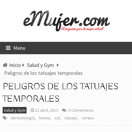
Menu
Inicio
Salud y Gym
Peligros de los tatuajes temporales
PELIGROS DE LOS TATUAJES
TEMPORALES
Salud y Gym
12 abril, 2013
0 Comentarios
dermatología
,
henna
,
sol
,
tatuaje
,
verano