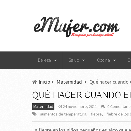
Belleza
Salud
Cocina
D
Inicio
Maternidad
Qué hacer cuando e
QUÉ HACER CUANDO EL
Maternidad
24 noviembre, 2011
0 Comentario
aumentos de temperatura
,
fiebre
,
fiebre de los
La fiebre en los niños pequeños es algo que 