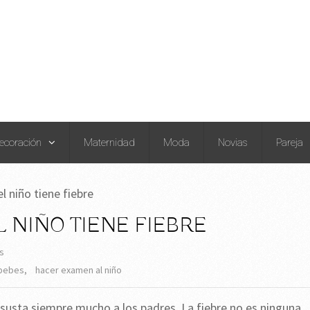
ecoración
Maternidad
Moda
Novias
Pareja
l niño tiene fiebre
 NIÑO TIENE FIEBRE
s
 bebes
,
hacer examen al niño
asusta siempre mucho a los padres. La fiebre no es ninguna