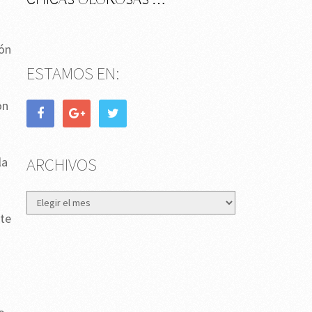
CHICAS OLOROSAS …
ión
ESTAMOS EN:
on
ARCHIVOS
la
Archivos
 te