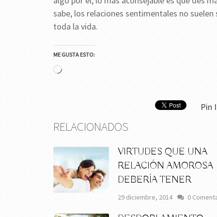
algo por él, lo más aconsejable es que des
sabe, los relaciones sentimentales no suelen
toda la vida.
ME GUSTA ESTO:
Cargando...
Pin I
RELACIONADOS
VIRTUDES QUE UNA
RELACIÓN AMOROSA
DEBERÍA TENER
29 diciembre, 2014
0 Comenta