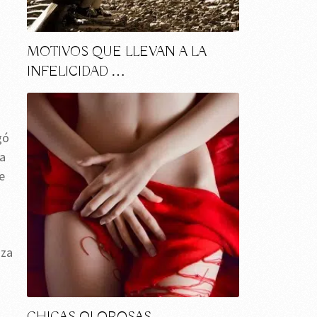
MOTIVOS QUE LLEVAN A LA
INFELICIDAD …
gó
ra
e
nza