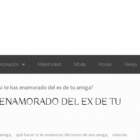
ecoración
Maternidad
Moda
Novias
Pareja
si te has enamorado del ex de tu amiga?
 ENAMORADO DEL EX DE TU
 amiga
,
qué hacer si te enamoras del novio de una amiga
,
relación