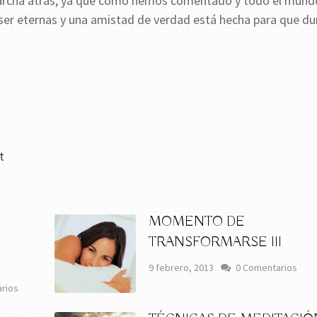
 marcha atrás, ya que como hemos comentado y todo el mund
 ser eternas y una amistad de verdad está hecha para que du
t
MOMENTO DE
TRANSFORMARSE III
9 febrero, 2013
0 Comentarios
rios