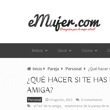
Belleza
Salud
Cocina
D
Inicio
Pareja
Personal
¿Qué hacer 
¿QUÉ HACER SI TE HAS
AMIGA?
Personal
19 agosto, 2013
0 Comentarios
el "ex" de tu amiga
,
enamorarse de la pareja de tu