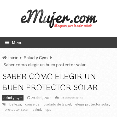
Menu
Inicio
Salud y Gym
Saber cómo elegir un buen protector solar
SABER CÓMO ELEGIR UN
BUEN PROTECTOR SOLAR
Salud y Gym
29 abril, 2013
0 Comentarios
belleza
,
consejos
,
cuidado de la piel
,
elegir protector solar
,
protector solar
,
salud
,
tips