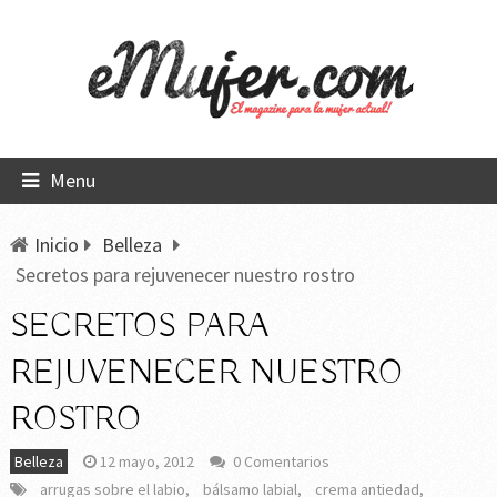
Menu
Inicio
Belleza
Secretos para rejuvenecer nuestro rostro
SECRETOS PARA
REJUVENECER NUESTRO
ROSTRO
Belleza
12 mayo, 2012
0 Comentarios
arrugas sobre el labio
,
bálsamo labial
,
crema antiedad
,