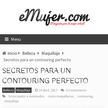
Menu
Inicio
Belleza
Maquillaje
Secretos para un contouring perfecto
SECRETOS PARA UN
CONTOURING PERFECTO
Belleza
Maquillaje
24 abril, 2017
0 Comentarios
bronceador e iluminador
,
como maquillarse
,
contouring
,
maquillaje