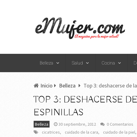
Belleza
Salud
Cocina
D
Inicio
Belleza
Top 3: deshacerse de las
TOP 3: DESHACERSE DE
ESPINILLAS
Belleza
30 septiembre, 2012
0 Comentarios
cicatrices
,
cuidado de la cara
,
cuidado de la piel