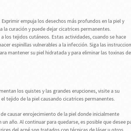
s. Exprimir empuja los desechos más profundos en la piel y
 la curación y puede dejar cicatrices permanentes.
a los tejidos cutáneos. Estas actividades, cuando se hace
er espinillas vulnerables a la infección. Siga las instruccio
a mantener su piel hidratada y para eliminar las toxinas de
entan los quistes y las grandes erupciones, visite a su
el tejido de la piel causando cicatrices permanentes.
de causar enrojecimiento de la piel donde inicialmente
 un año. Al continuar para quedarse, es posible que desee p
atrices del acné son tratados con técnicas de láser u otros