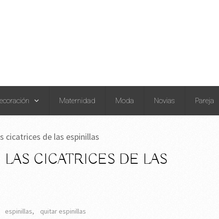
ecoración
Maternidad
Moda
Novias
Pareja
 cicatrices de las espinillas
 LAS CICATRICES DE LAS
,
espinillas
,
quitar espinillas