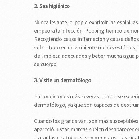
2. Sea higiénico
Nunca levante, el pop o exprimir las espinilla
empeora la infección. Popping tiempo demora
Recogiendo causa inflamación y causa daños 
sobre todo en un ambiente menos estériles, hac
de limpieza adecuados y beber mucha agua par
su cuerpo.
3. Visite un dermatólogo
En condiciones más severas, donde se experim
dermatólogo, ya que son capaces de destruir 
Cuando los granos van, son más susceptibles 
apareció. Estas marcas suelen desaparecer en
tratar las cicatrices si son molestos. Las cic