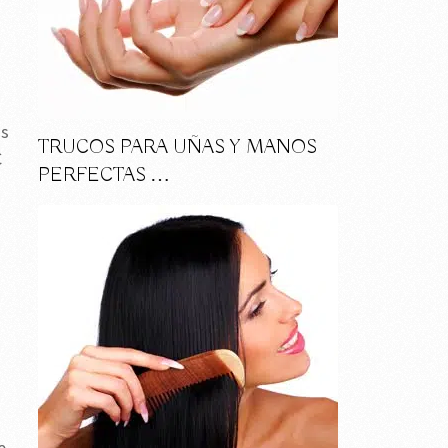
as
TRUCOS PARA UÑAS Y MANOS
C
PERFECTAS …
e