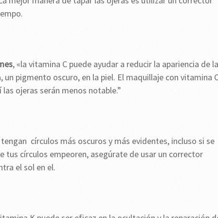
La mejor manera de tapar las ojeras es utilizar un corrector
iempo.
mes
, «la vitamina C puede ayudar a reducir la apariencia de l
, un pigmento oscuro, en la piel. El maquillaje con vitamina 
í las ojeras serán menos notable.”
 tengan círculos más oscuros y más evidentes, incluso si se
que tus círculos empeoren, asegúrate de usar un corrector
ra el sol en el.
tamina K puede ser eficaz en la ocultación y la reparación d