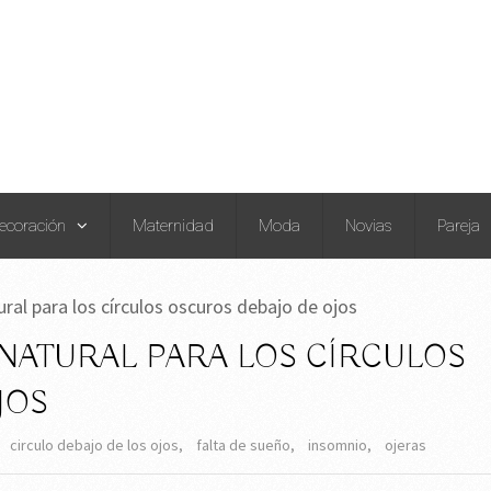
ecoración
Maternidad
Moda
Novias
Pareja
ural para los círculos oscuros debajo de ojos
 NATURAL PARA LOS CÍRCULOS
JOS
circulo debajo de los ojos
,
falta de sueño
,
insomnio
,
ojeras