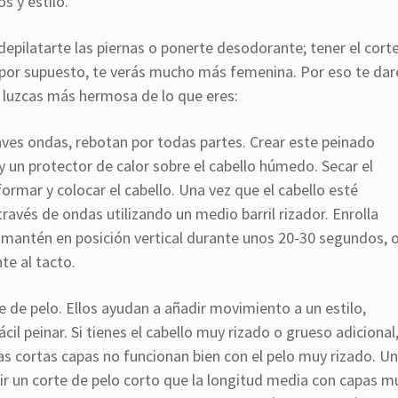
s y estilo.
epilatarte las piernas o ponerte desodorante; tener el cort
y por supuesto, te verás mucho más femenina. Por eso te dar
e luzcas más hermosa de lo que eres:
aves ondas, rebotan por todas partes. Crear este peinado
 un protector de calor sobre el cabello húmedo. Secar el
ormar y colocar el cabello. Una vez que el cabello esté
vés de ondas utilizando un medio barril rizador. Enrolla
 mantén en posición vertical durante unos 20-30 segundos, 
nte al tacto.
e de pelo. Ellos ayudan a añadir movimiento a un estilo,
il peinar. Si tienes el cabello muy rizado o grueso adicional
las cortas capas no funcionan bien con el pelo muy rizado. U
ir un corte de pelo corto que la longitud media con capas m