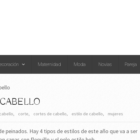
ecoración
Maternidad
Moda
Novias
Pareja
bello
L CABELLO
cabello
,
corte
,
cortes de cabello
,
estilo de cabello
,
mujeres
 peinados. Hay 4 tipos de estilos de este año que va a ser
n capas con flequillo y el pelo estilo bob.