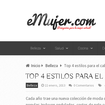
Belleza
Salud
Cocina
D
Inicio
Belleza
Top 4 estilos para el ca
TOP 4 ESTILOS PARA E
Belleza
22 enero, 2013
0 Comentarios
Cada año trae una nueva colección de moda de
popular: Incluyen ondulados, cortes de pelo co