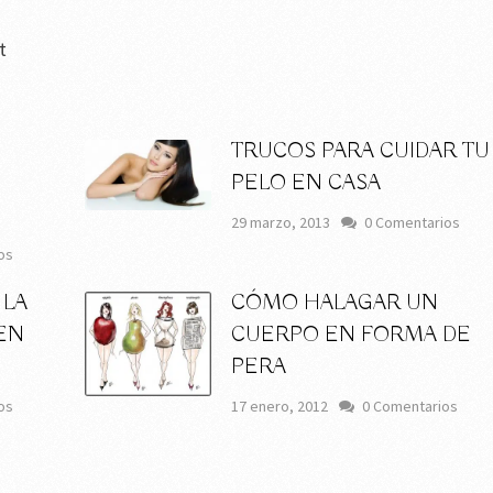
t
TRUCOS PARA CUIDAR TU
PELO EN CASA
29 marzo, 2013
0 Comentarios
os
 LA
CÓMO HALAGAR UN
EN
CUERPO EN FORMA DE
PERA
os
17 enero, 2012
0 Comentarios