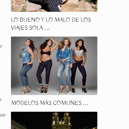
LO BUENO Y LO MALO DE LOS
VIAJES SOLA …
or
e
MODELOS MÁS COMUNES …
con