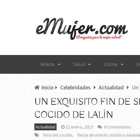
Belleza
Salud
Cocina
D
Inicio
Celebridades
Actualidad
Un 
UN EXQUISITO FIN DE 
COCIDO DE LALÍN
Actualidad
22 enero, 2013
0 Comentarios
feria del cocido
,
fiesta de interés turístico naciona