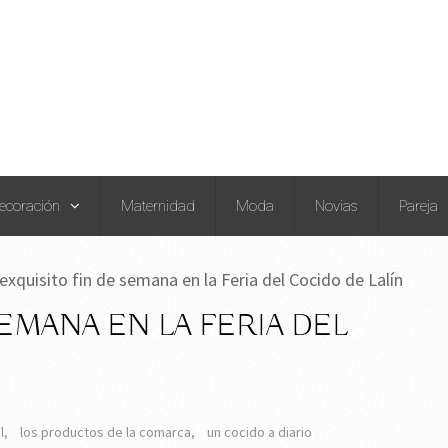
ecoración
Maternidad
Moda
Novias
Pareja
exquisito fin de semana en la Feria del Cocido de Lalín
SEMANA EN LA FERIA DEL
l
,
los productos de la comarca
,
un cocido a diario