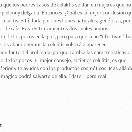
ala que los peores casos de celulitis se dan en mujeres que no
y piel muy delgada. Entonces, ¿Cuál es la mejor conclusión q
elulitis está dada por cuestiones naturales, genéticas, por 
 de raíz. Existen tratamientos (los cuales hemos
o de los pozos en la piel, pero para que sean “efectivos” ha
 los abandonemos la celulitis volverá a aparecer.
hondante del problema, porque cambia las características d
e de los pozos. El mejor consejo, si tienes celulitis, es que
erior y te ayudes con los productos cosméticos. Mas allá d
o mágico podrá salvarte de ella. Triste…pero real!
t