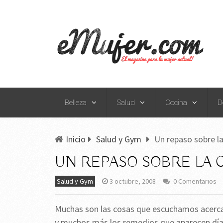
Belleza
Salud
Cocina
D
Inicio
Salud y Gym
Un repaso sobre la
UN REPASO SOBRE LA 
Salud y Gym
3 octubre, 2008
0 Comentarios
Muchas son las cosas que escuchamos acerca
y muchos más los remedios que aparecen día a