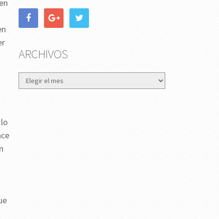
 en
en
er
ARCHIVOS
Archivos
 lo
ace
n
ue