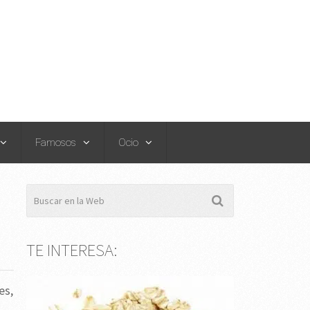
Famosos
Ocio
TE INTERESA:
es,