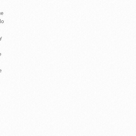
ue
lo
y
e
e