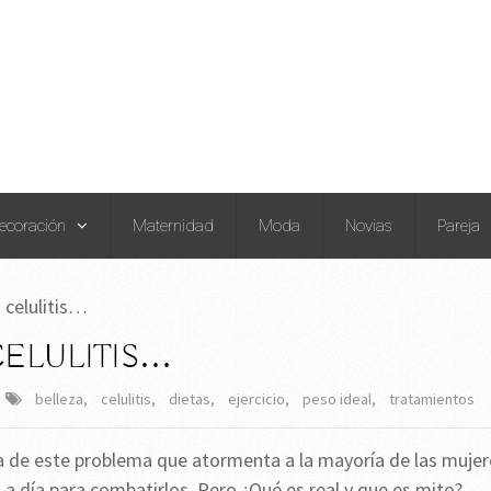
ecoración
Maternidad
Moda
Novias
Pareja
 celulitis…
CELULITIS…
belleza
,
celulitis
,
dietas
,
ejercicio
,
peso ideal
,
tratamientos
 de este problema que atormenta a la mayoría de las mujer
 día para combatirlos. Pero ¿Qué es real y que es mito?