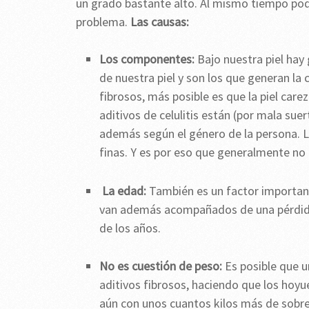
un grado bastante alto. Al mismo tiempo po
problema.
Las causas:
Los componentes:
Bajo nuestra piel hay 
de nuestra piel y son los que generan la
fibrosos, más posible es que la piel car
aditivos de celulitis están (por mala su
además según el género de la persona. 
finas. Y es por eso que generalmente no t
La edad:
También es un factor important
van además acompañados de una pérdida d
de los años.
No es cuestión de peso:
Es posible que u
aditivos fibrosos, haciendo que los hoyue
aún con unos cuantos kilos más de sobrep