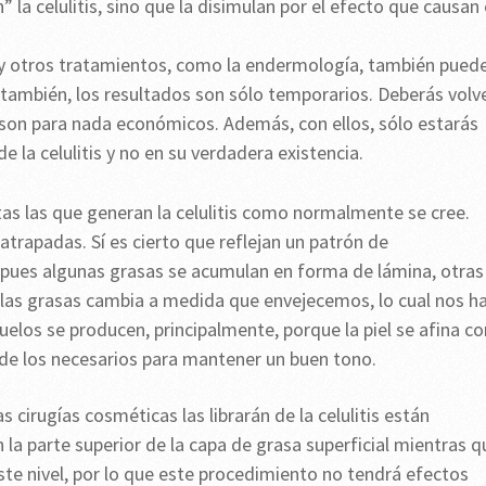
” la celulitis, sino que la disimulan por el efecto que causan
y otros tratamientos, como la endermología, también pued
 también, los resultados son sólo temporarios. Deberás volv
o son para nada económicos. Además, con ellos, sólo estarás
e la celulitis y no en su verdadera existencia.
tas las que generan la celulitis como normalmente se cree.
 atrapadas. Sí es cierto que reflejan un patrón de
 pues algunas grasas se acumulan en forma de lámina, otras
de las grasas cambia a medida que envejecemos, lo cual nos h
elos se producen, principalmente, porque la piel se afina co
e los necesarios para mantener un buen tono.
 cirugías cosméticas las librarán de la celulitis están
 la parte superior de la capa de grasa superficial mientras q
este nivel, por lo que este procedimiento no tendrá efectos