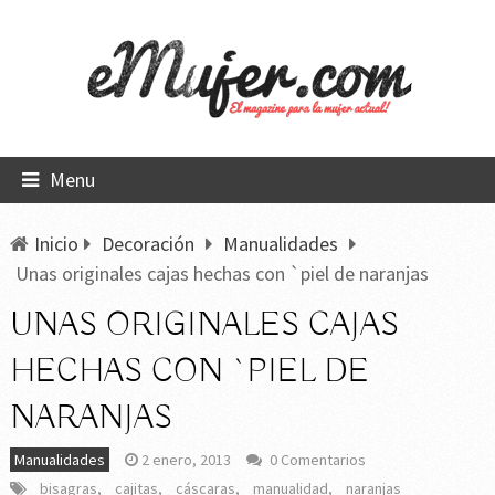
Menu
Inicio
Decoración
Manualidades
Unas originales cajas hechas con `piel de naranjas
UNAS ORIGINALES CAJAS
HECHAS CON `PIEL DE
NARANJAS
Manualidades
2 enero, 2013
0 Comentarios
bisagras
,
cajitas
,
cáscaras
,
manualidad
,
naranjas