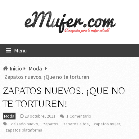
Menu
Inicio
Moda
Zapatos nuevos. ¡Que no te torturen!
ZAPATOS NUEVOS. ¡QUE NO
TE TORTUREN!
Moda
28 octubre, 2011
1 Comentario
calzado nuevo
,
zapatos
,
zapatos altos
,
zapatos mujer
,
zapatos plataforma