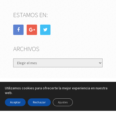
ESTAMOS EN:
ARCHIVOS
Archivos
Utilizamos cookies para ofrecerte la mejor experiencia en nuestra
eMujer.com
Copyright © 2026.
web.
Contactar
||
Datos Legales y Privacidad
y
Política de
Aceptar
Rechazar
Ajustes
Cookies