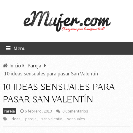
Menu
Inicio
Pareja
10 ideas sensuales para pasar San Valentín
10 IDEAS SENSUALES PARA
PASAR SAN VALENTÍN
Pareja
6 febrero, 2013
0 Comentarios
ideas
,
pareja
,
san valentin
,
sensuales