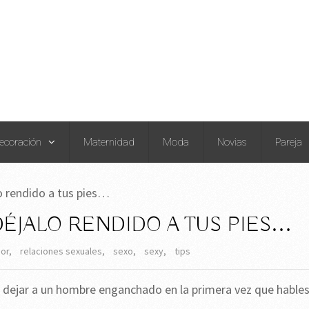
ecoración
Maternidad
Moda
Novias
Pareja
o rendido a tus pies…
ÉJALO RENDIDO A TUS PIES…
or
,
relaciones sexuales
,
sexo
,
sexy
,
tips
 dejar a un hombre enganchado en la primera vez que hable