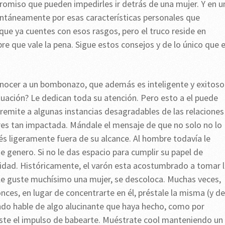
omiso que pueden impedirles ir detrás de una mujer. Y en u
tantáneamente por esas características personales que
ue ya cuentes con esos rasgos, pero el truco reside en
e que vale la pena. Sigue estos consejos y de lo único que e
ocer a un bombonazo, que además es inteligente y exitoso
tuación? Le dedican toda su atención. Pero esto a el puede
 remite a algunas instancias desagradables de las relaciones
s tan impactada. Mándale el mensaje de que no solo no lo
és ligeramente fuera de su alcance. Al hombre todavía le
e genero. Si no le das espacio para cumplir su papel de
ntidad. Históricamente, el varón esta acostumbrado a tomar 
e le guste muchísimo una mujer, se descoloca. Muchas veces,
es, en lugar de concentrarte en él, préstale la misma (y de
ndo hable de algo alucinante que haya hecho, como por
esiste el impulso de babearte. Muéstrate cool manteniendo un