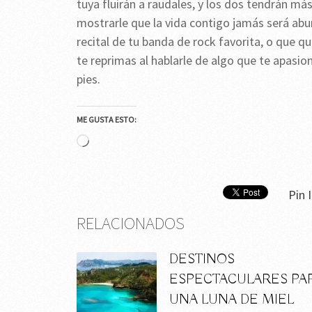
tuya fluirán a raudales, y los dos tendrán m
mostrarle que la vida contigo jamás será abur
recital de tu banda de rock favorita, o que q
te reprimas al hablarle de algo que te apasio
pies.
ME GUSTA ESTO:
Cargando...
Pin I
RELACIONADOS
DESTINOS
ESPECTACULARES PA
UNA LUNA DE MIEL