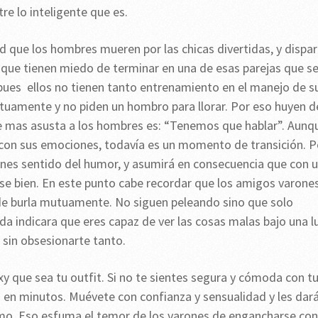
re lo inteligente que es.
 que los hombres mueren por las chicas divertidas, y dispa
 que tienen miedo de terminar en una de esas parejas que s
pues ellos no tienen tanto entrenamiento en el manejo de s
tuamente y no piden un hombro para llorar. Por eso huyen d
ue mas asusta a los hombres es: “Tenemos que hablar”. Aunq
 con sus emociones, todavía es un momento de transición. P
ienes sentido del humor, y asumirá en consecuencia que con 
arse bien. En este punto cabe recordar que los amigos varones
de burla mutuamente. No siguen peleando sino que solo
da indicara que eres capaz de ver las cosas malas bajo una l
s sin obsesionarte tanto.
xy que sea tu outfit. Si no te sientes segura y cómoda con t
) en minutos. Muévete con confianza y sensualidad y les dar
ismo. Eso esfuma el temor de los varones de engancharse con