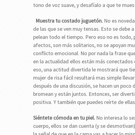
tono de voz suave, y desafíalo a que te muest
Muestra tu costado juguetón.
No es novedad
de las que se ven muy tensas. Esto se debe a
pelean todo el tiempo. Pero eso no es todo, 
afectos, son más solitarios, no se apoyan mu
conflicto emocional. No por nada la frase q
en la actualidad ellos están más conectados
eso, una actitud divertida le mostrará que t
mujer de risa fácil resultará mas simple llev
después de una discusión, se hacen un poco 
bromean y están juntos. Entonces, ser diverti
positiva. Y también que puedes reírte de ella
Siéntete cómoda en tu piel.
No interesa lo se
cuerpo, ellos se dan cuenta (y se desmotivan
la señal de que en la cama vas a hacer lo m