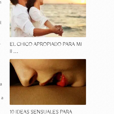
n
l
.
EL CHICO APROPIADO PARA MI
II …
la
 a
10 IDEAS SENSUALES PARA