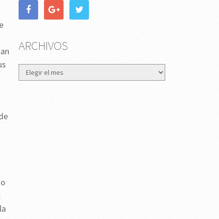
e
ARCHIVOS
man
us
Archivos
 de
zo
.
la