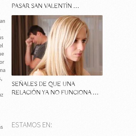
PASAR SAN VALENTÍN …
ran
e
us
el
ue
or
una
,
SEÑALES DE QUE UNA
RELACIÓN YA NO FUNCIONA …
uz
u
ESTAMOS EN:
ás