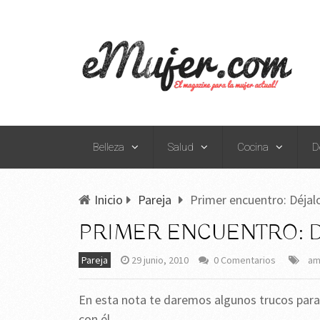
Belleza
Salud
Cocina
D
Inicio
Pareja
Primer encuentro: Déjal
PRIMER ENCUENTRO: D
Pareja
29 junio, 2010
0 Comentarios
am
En esta nota te daremos algunos trucos para
con él.