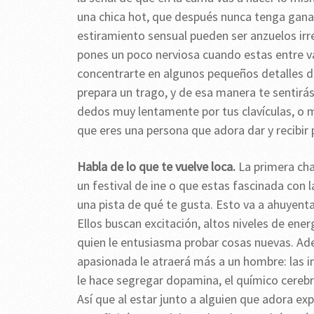
una chica hot, que después nunca tenga gana
estiramiento sensual pueden ser anzuelos irre
pones un poco nerviosa cuando estas entre va
concentrarte en algunos pequeños detalles d
prepara un trago, y de esa manera te sentirá
dedos muy lentamente por tus clavículas, o m
que eres una persona que adora dar y recibir p
Habla de lo que te vuelve loca.
La primera cha
un festival de ine o que estas fascinada con l
una pista de qué te gusta. Esto va a ahuyent
Ellos buscan excitación, altos niveles de ener
quien le entusiasma probar cosas nuevas. Ade
apasionada le atraerá más a un hombre: las i
le hace segregar dopamina, el químico cerebr
Así que al estar junto a alguien que adora e