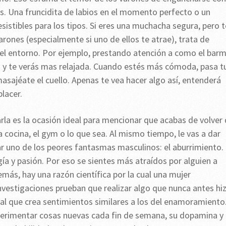
s. Una fruncidita de labios en el momento perfecto o un
sistibles para los tipos. Si eres una muchacha segura, pero t
rones (especialmente si uno de ellos te atrae), trata de
el entorno. Por ejemplo, prestando atención a como el bar
s y te verás mas relajada. Cuando estés más cómoda, pasa t
asajéate el cuello. Apenas te vea hacer algo así, entenderá
lacer.
rla es la ocasión ideal para mencionar que acabas de volver
a cocina, el gym o lo que sea. Al mismo tiempo, le vas a dar
ar uno de los peores fantasmas masculinos: el aburrimiento.
gía y pasión. Por eso se sientes más atraídos por alguien a
más, hay una razón científica por la cual una mujer
nvestigaciones prueban que realizar algo que nunca antes hi
al que crea sentimientos similares a los del enamoramiento
xperimentar cosas nuevas cada fin de semana, su dopamina y 