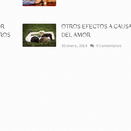
OR
OTROS EFECTOS A CAUS
ROS
DEL AMOR
s
30 enero, 2014
0 Comentarios