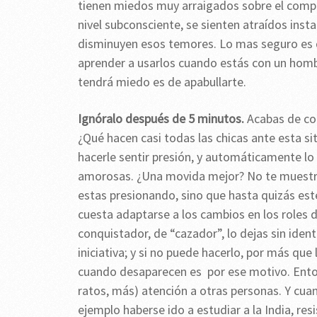
tienen miedos muy arraigados sobre el compr
nivel subconsciente, se sienten atraídos ins
disminuyen esos temores. Lo mas seguro es q
aprender a usarlos cuando estás con un hombr
tendrá miedo es de apabullarte.
Ignóralo después de 5 minutos.
Acabas de con
¿Qué hacen casi todas las chicas ante esta si
hacerle sentir presión, y automáticamente lo
amorosas. ¿Una movida mejor? No te muestre
estas presionando, sino que hasta quizás est
cuesta adaptarse a los cambios en los roles d
conquistador, de “cazador”, lo dejas sin ide
iniciativa; y si no puede hacerlo, por más qu
cuando desaparecen es por ese motivo. Entonc
ratos, más) atención a otras personas. Y cua
ejemplo haberse ido a estudiar a la India, r