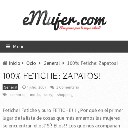
Menu
Inicio
Ocio
General
100% Fetiche: Zapatos!
100% FETICHE: ZAPATOS!
General
4 julio, 2007
1 Comentario
compras
,
moda
,
sexy
,
shopping
Fetiche! Fetiche y puro FETICHE!!! ¿Por qué en el primer
lugar de la lista de cosas que más amamos las mujeres
se encuentran ellos? Sí! Ellos!! Los que nos acompañan