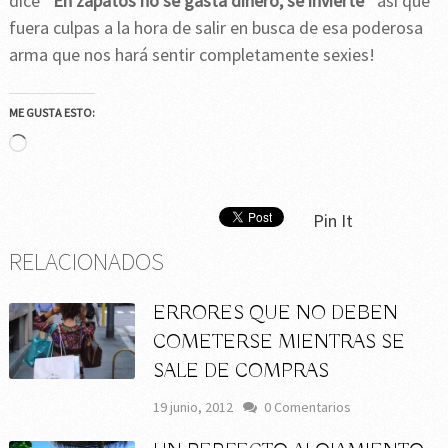
dice
¨En zapatos no se gasta dinero, se invierte¨
así que
fuera culpas a la hora de salir en busca de esa poderosa
arma que nos hará sentir completamente sexies!
ME GUSTA ESTO:
Cargando...
Pin It
RELACIONADOS
ERRORES QUE NO DEBEN
COMETERSE MIENTRAS SE
SALE DE COMPRAS
19 junio, 2012
0 Comentarios