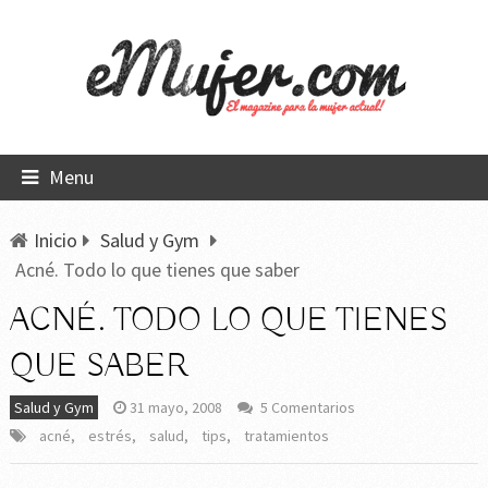
Menu
Inicio
Salud y Gym
Acné. Todo lo que tienes que saber
ACNÉ. TODO LO QUE TIENES
QUE SABER
Salud y Gym
31 mayo, 2008
5 Comentarios
acné
,
estrés
,
salud
,
tips
,
tratamientos