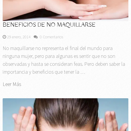
BENEFICIOS DE NO MAQUILLARSE
29 enero, 2014
0 Comentarios
No maquillarse no representa el final del mundo para
ninguna mujer, pero para algunas es sentir que no son
observadas y hasta se consideran feas. Pero deben saber la
importancia y beneficios que tener la …
Leer Más