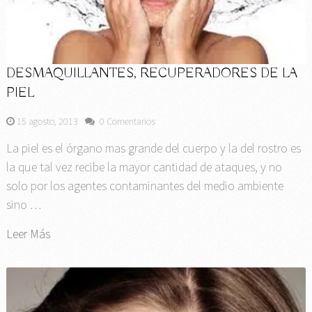
DESMAQUILLANTES, RECUPERADORES DE LA
PIEL
15 agosto, 2013
0 Comentarios
La piel es el órgano mas grande del cuerpo y la del rostro es
la que tal vez recibe la mayor cantidad de ataques, y no
solo por los agentes contaminantes del medio ambiente
sino …
Leer Más