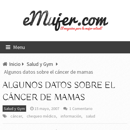
Menu
Inicio
Salud y Gym
Algunos datos sobre el cáncer de mamas
ALGUNOS DATOS SOBRE EL
CÁNCER DE MAMAS
Salud y Gym
15 mayo, 2007
1 Comentario
cáncer
,
chequeo médico
,
información
,
salud