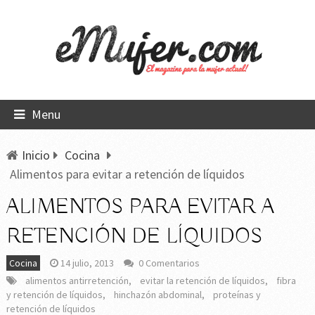
Menu
Inicio
Cocina
Alimentos para evitar a retención de líquidos
ALIMENTOS PARA EVITAR A
RETENCIÓN DE LÍQUIDOS
Cocina
14 julio, 2013
0 Comentarios
alimentos antirretención
,
evitar la retención de líquidos
,
fibra
y retención de líquidos
,
hinchazón abdominal
,
proteínas y
retención de líquidos