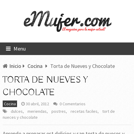
Menu
Inicio
Cocina
Torta de Nueves y Chocolate
TORTA DE NUEVES Y
CHOCOLATE
Cocina
30 abril, 2012
0 Comentarios
dulces
,
meriendas
,
postres
,
recetas faciles
,
tort de
nueces y chocolate
Aprende a preparar est delicios y san torta de nueces y