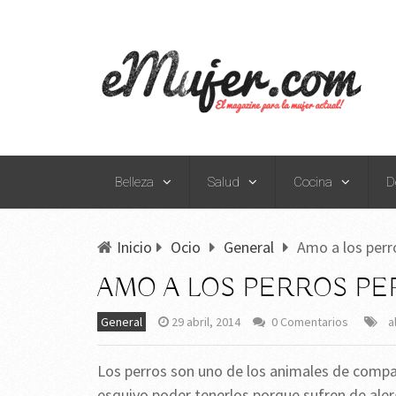
Belleza
Salud
Cocina
D
Inicio
Ocio
General
Amo a los perro
AMO A LOS PERROS PER
General
29 abril, 2014
0 Comentarios
a
Los perros son uno de los animales de compañ
esquivo poder tenerlos porque sufren de alerg