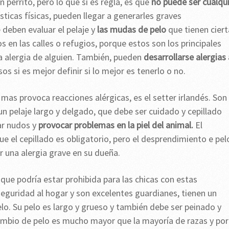
perrito, pero lo que sí es regla, es que
no puede ser cualqu
sticas físicas, pueden llegar a generarles graves
deben evaluar el pelaje y
las mudas de pelo
que tienen cier
 en las calles o refugios, porque estos son los principales
 alergia de alguien. También, pueden
desarrollarse alergias 
os si es mejor definir si lo mejor es tenerlo o no.
 mas provoca reacciones alérgicas, es el setter irlandés. Son
un pelaje largo y delgado, que debe ser cuidado y cepillado
ar nudos y
provocar problemas en la piel del animal.
El
ue el cepillado es obligatorio, pero el desprendimiento e pel
 una alergia grave en su dueña.
que podría estar prohibida para las chicas con estas
seguridad al hogar y son excelentes guardianes, tienen un
o. Su pelo es largo y grueso y también debe ser peinado y
ambio de pelo es mucho mayor que la mayoría de razas y por