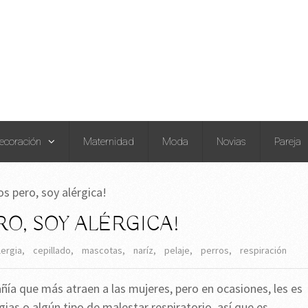
ecoración
Maternidad
Moda
Novias
Pareja
s pero, soy alérgica!
O, SOY ALÉRGICA!
lergia
,
cepillado
,
mascotas
,
naríz
,
pelaje
,
perros
,
respiración
ía que más atraen a las mujeres, pero en ocasiones, les es
ias o algún tipo de malestar respiratorio, así que es