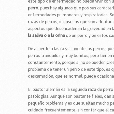
este tipo de enfermedad no pueda vivir con un 
perro
, pues hay algunos que pos sus caracterí
enfermedades pulmonares y respiratorias. Se 
razas de perros, incluso los que son adoptados
aspectos que desencadenan la gravedad en la
la saliva o a la orina
de un perro y en estos cas
De acuerdo a las razas, uno de los perros que
perros tranquilos y muy bonitos, pero tienen 
constantemente, porque si no se pueden cre
problema de tener un perro de este tipo, es q
descamación, que es normal, puede ocasionar
El pastor alemán es la segunda raza de perro 
patologías. Aunque son bastante fieles, dan 
pequeño problema y es que sueltan mucho pel
cuidado frecuentemente, sin contar que el c