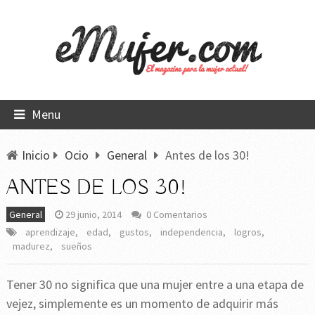
Menu
Inicio
Ocio
General
Antes de los 30!
ANTES DE LOS 30!
General
29 junio, 2014
0 Comentarios
aprendizaje
,
edad
,
gustos
,
independencia
,
logros
,
madurez
,
sueños
Tener 30 no significa que una mujer entre a una etapa de
vejez, simplemente es un momento de adquirir más